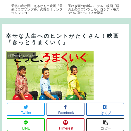
ー映
天使の声が聞こえるかも？映画『天
玉ねぎ頭のお城のモデル！映画『塔
古き
・ロ
使にラブソングを』の舞台！サンフ
の上のラプンツェル』ロシア・モス
ニー
ランシスコ！！
クワの聖ワシリィ大聖堂
カ・
グマ
幸せな人生へのヒントがたくさん！映画
『きっとうまくいく』
映画情報・レビュー
Twitter
Facebook
はてブ
LINE
Pinterest
コピー