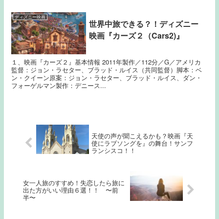
ディズニー映画
世界中旅できる？！ディズニー
映画『カーズ２（Cars2)』
１、映画『カーズ２』基本情報 2011年製作／112分／G／アメリカ
監督：ジョン・ラセター、ブラッド・ルイス（共同監督）脚本：ベ
ン・クイーン原案：ジョン・ラセター、ブラッド・ルイス、ダン・
フォーゲルマン製作：デニース...
天使の声が聞こえるかも？映画『天
使にラブソングを』の舞台！サンフ
ランシスコ！！
女一人旅のすすめ！失恋したら旅に
出た方がいい理由６選！！ 〜前
半〜