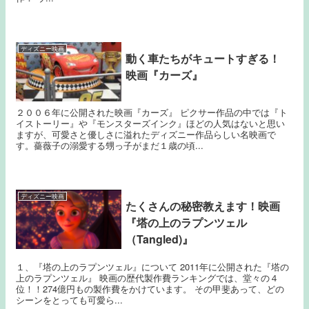
ディズニー映画
動く車たちがキュートすぎる！
映画『カーズ』
２００６年に公開された映画『カーズ』 ピクサー作品の中では『ト
イストーリー』や『モンスターズインク』ほどの人気はないと思い
ますが、可愛さと優しさに溢れたディズニー作品らしい名映画で
す。薔薇子の溺愛する甥っ子がまだ１歳の頃...
ディズニー映画
たくさんの秘密教えます！映画
『塔の上のラプンツェル
（Tangled)』
１、『塔の上のラプンツェル』について 2011年に公開された『塔の
上のラプンツェル』 映画の歴代製作費ランキングでは、堂々の４
位！！274億円もの製作費をかけています。 その甲斐あって、どの
シーンをとっても可愛ら...