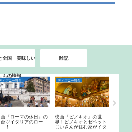
と全国 美味しい
雑記
もの情報
ディズニー舞台
ディズニー舞台
ディズニ
映画『ローマの休日』の
映画『ピノキオ』の世
古き良
舞台♡イタリアのロー
界！ピノキオとゼペット
へ！デ
マ！！
じいさんが住む家がイタ
ーズ』
リアのあちこちに！！
カ・ア