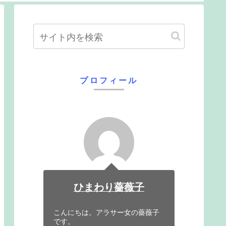
６の町
プロフィール
ひまわり薔薇子
こんにちは。アラサー女の薔薇子
です。