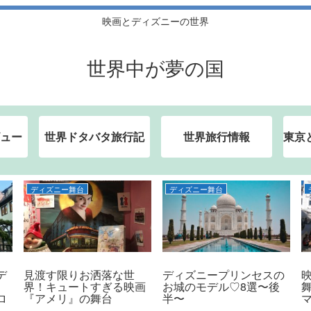
映画とディズニーの世界
世界中が夢の国
ュー
世界ドタバタ旅行記
世界旅行情報
東京
ディズニー舞台
ディズニー舞台
デ
見渡す限りお洒落な世
ディズニープリンセスの
界！キュートすぎる映画
お城のモデル♡8選〜後
ロ
『アメリ』の舞台
半〜