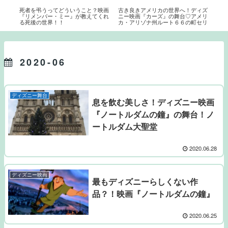
イタ
死者を弔うってどういうこと？映画
古き良きアメリカの世界へ！ディズ
ディ
『リメンバー・ミー』が教えてくれ
ニー映画『カーズ』の舞台♡アメリ
ル♡
る死後の世界！！
カ・アリゾナ州ルート６６の町セリ
グマン
2020-06
ディズニー舞台
息を飲む美しさ！ディズニー映画
『ノートルダムの鐘』の舞台！ノ
ートルダム大聖堂
2020.06.28
ディズニー映画
最もディズニーらしくない作
品？！映画『ノートルダムの鐘』
2020.06.25