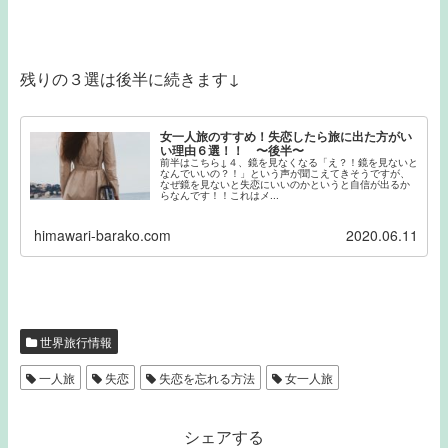
残りの３選は後半に続きます↓
女一人旅のすすめ！失恋したら旅に出た方がい
い理由６選！！ 〜後半〜
前半はこちら↓４、鏡を見なくなる「え？！鏡を見ないと
なんでいいの？！」という声が聞こえてきそうですが、
なぜ鏡を見ないと失恋にいいのかというと自信が出るか
らなんです！！これはメ...
himawari-barako.com
2020.06.11
世界旅行情報
一人旅
失恋
失恋を忘れる方法
女一人旅
シェアする