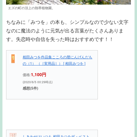
エズの町の頂上の熱帯植物園。
ちなみに「みつを」の本も、シンプルなので少ない文字
なのに魔法のように元気が出る言葉がたくさんありま
す。失恋時や自信を失った時はおすすめです！！
相田みつを作品集こころの暦にんげんだも
の（1） （［実用品］） [ 相田みつを ]
1,100円
価格:
(2020/6/5 00:29時点)
感想(5件)
しあわせはいつも 相田みつをザ・ベスト