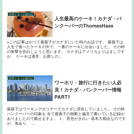
世界ドタバタ旅行記
人生最高のケーキ！カナダ・バ
ンクーバーのThomasHaas
※この記事はかつて薔薇子がカナダにいた時のお話です。 薔薇子は
人生で食べたケーキの中で、一番のケーキに出会いました。 その時
の衝撃を告白しようと思います。 カナダはアメリカよりはましです
が、 ケーキは通常、お察しの...
世界ドタバタ旅行記
ワーホリ・旅行に行きたい人必
見！カナダ・バンクーバー情報
PART1
薔薇子はワーキングホリデーでカナダに滞在していました。 その時
バンクーバーの印象を 全て薔薇子の独断と偏見で書いている記録が
ありましたので載せますよ。 １、景色がきれい 基本大都会なのです
が、海あり、 ...