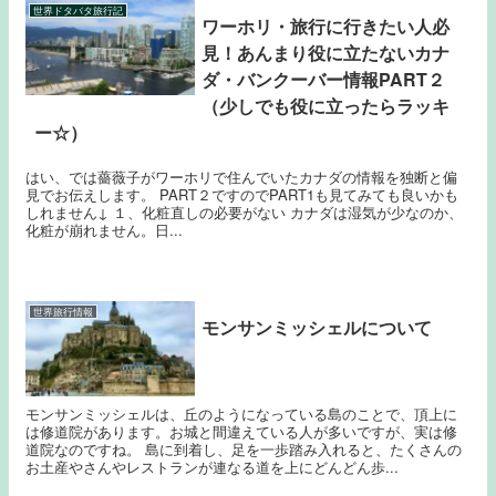
世界ドタバタ旅行記
ワーホリ・旅行に行きたい人必
見！あんまり役に立たないカナ
ダ・バンクーバー情報PART２
（少しでも役に立ったらラッキ
ー☆）
はい、では薔薇子がワーホリで住んでいたカナダの情報を独断と偏
見でお伝えします。 PART２ですのでPART1も見てみても良いかも
しれません↓ １、化粧直しの必要がない カナダは湿気が少なのか、
化粧が崩れません。日...
世界旅行情報
モンサンミッシェルについて
モンサンミッシェルは、丘のようになっている島のことで、頂上に
は修道院があります。お城と間違えている人が多いですが、実は修
道院なのですね。 島に到着し、足を一歩踏み入れると、たくさんの
お土産やさんやレストランが連なる道を上にどんどん歩...