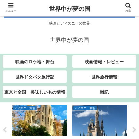
世界中が夢の国
メニュー
検索
映画とディズニーの世界
世界中が夢の国
映画のロケ地・舞台
映画情報・レビュー
世界ドタバタ旅行記
世界旅行情報
東京と全国 美味しいもの情報
雑記
ディズニー舞台
ディズニー舞台
デ