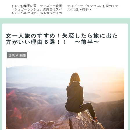
キオ
まるでお菓子の国！ディズニー映画
ディズニープリンセスのお城のモデ
古き
イタ
『シュガーラッシュ』の舞台はスペ
ル♡8選〜前半〜
ニー
イン・バルセロナにあるガウディの
カ・
作品だった！！
グマ
女一人旅のすすめ！失恋したら旅に出た
方がいい理由６選！！ 〜前半〜
世界旅行情報