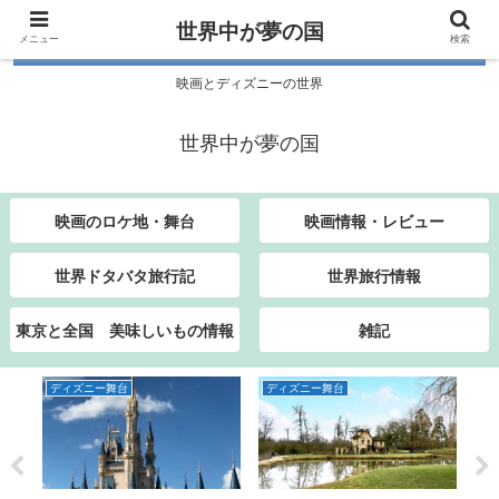
世界中が夢の国
メニュー
検索
映画とディズニーの世界
世界中が夢の国
映画のロケ地・舞台
映画情報・レビュー
世界ドタバタ旅行記
世界旅行情報
東京と全国 美味しいもの情報
雑記
ディズニー舞台
ディズニー舞台
デ