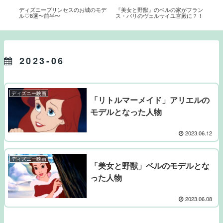
ディズニープリンセスのお城のモデ
『美女と野獣』のベルの家がフラン
バル
！
ル♡8選〜前半〜
ス・パリのヴェルサイユ宮殿に？！
さに
マー
2023-06
ディズニー映画
「リトルマーメイド」アリエルの
モデルとなった人物
2023.06.12
ディズニー映画
「美女と野獣」ベルのモデルとな
った人物
2023.06.08