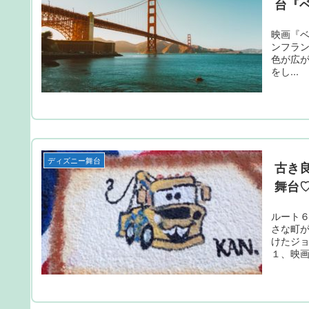
台『
映画『
ンフラン
色が広が
をし...
ディズニー舞台
古き
舞台
ルート
さな町
けたジ
１、映画