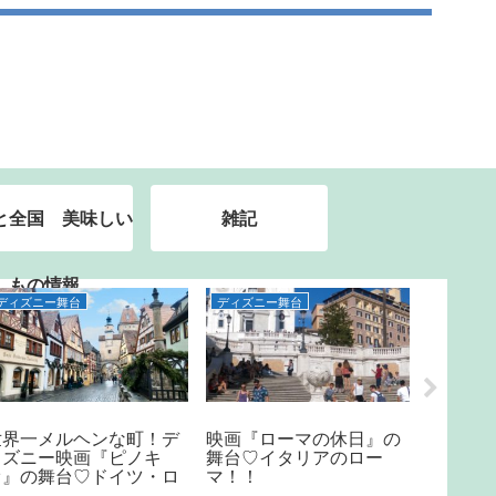
と全国 美味しい
雑記
もの情報
ディズニー舞台
ディズニー舞台
ディズニ
世界一メルヘンな町！デ
映画『ローマの休日』の
死者を
ィズニー映画『ピノキ
舞台♡イタリアのロー
こと？
オ』の舞台♡ドイツ・ロ
マ！！
ー・ミ
ーテンブルク
る死後