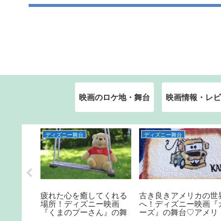
映画のロケ地・舞台
映画情報・レビ
ディズニー舞台
ディズニー舞台
』の世
疲れた心を癒してくれる
古き良きアメリカの世
ゼペット
場所！ディズニー映画
へ！ディズニー映画『
家がイタ
『くまのプーさん』の舞
ーズ』の舞台♡アメリ
に！！
台♡イギリス・ハートフ
カ・アリゾナ州ルート