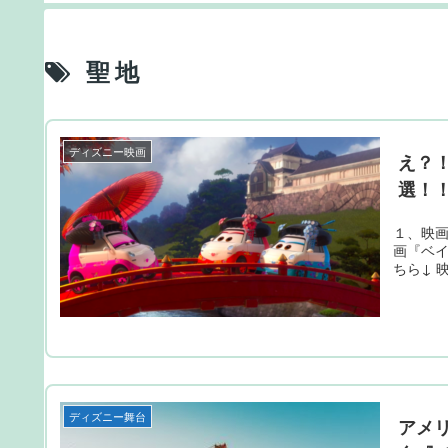
ィールド
６の町セリグマン
聖地
ディズニー映画
え？
選！
１、映画
画『ベ
ちら↓ 
ディズニー舞台
アメ