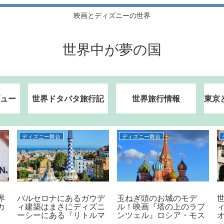
映画とディズニーの世界
世界中が夢の国
ュー
世界ドタバタ旅行記
世界旅行情報
東京
ディズニー舞台
ディズニー舞台
界
バルセロナにあるガウデ
玉ねぎ頭のお城のモデ
カ
ィ建築はまさにディズニ
ル！映画『塔の上のラプ
ーシーにある『リトルマ
ンツェル』ロシア・モス
６
ーメイド』の世界！！！
クワの聖ワシリィ大聖堂