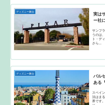
ディズニー舞台
実は
ー社
サンフ
うのは
ト・ディ
さら...
ディズニー舞台
バル
ある
スペイ
法はま
界です。
リ...