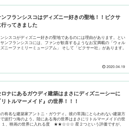
サンフランシスコはディズニー好きの聖地！！ピクサ
に行ってきました
ランシスコがディズニー好きの聖地であるのには理由があります。とい
、サンフランシスコには、ファンが歓喜するようなお宝満載の「ウォル
ズニーファミリーミュージアム」 そして「ピクサー社」があります。
2020.04.19
セロナにあるガウディ建築はまさにディズニーシーに
『リトルマーメイド』の世界！！！
ンの有名な建築家アントニ・ガウディ。彼の常識にとらわれない建築方
るで波打つ海のよう。陸にある海の世界はまさにリトルマーメイドの世
 １、映画の世界に入れる度 ★★☆☆☆ 星２つという評価ですが、