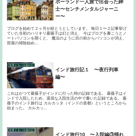
ポーランド一人旅で出会った紳
士〜センチメンタルジャーニ
ー〜
ブログを始めて２ヶ月が経とうとしています。 毎日１〜２記事挙げ
ていた当初のハリキリ薔薇子は幻と消え、 今はブログを書こうとノ
ートパソコンを開くと、 魔法のように目の前からパソコンが消え、
部屋の掃除始め...
世界ドタバタ旅行記
インド旅行記１ 〜夜行列車
編〜
これはかつて薔薇子がインドに行った時の記録である。 薔薇子はイ
ンドで入院したため、退屈な入院生活の中で書いた記録である。 薔
薇子のインド旅行は カルカッタ（インドの首都）というところから
始まった。 カルカッ...
世界ドタバタ旅行記
インド旅行10 〜入院編③帰れ