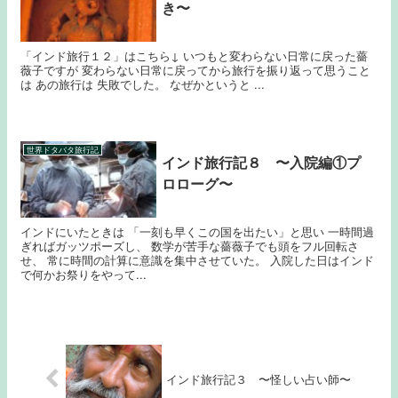
き〜
「インド旅行１２」はこちら↓ いつもと変わらない日常に戻った薔
薇子ですが 変わらない日常に戻ってから旅行を振り返って思うこと
は あの旅行は 失敗でした。 なぜかというと ...
世界ドタバタ旅行記
インド旅行記８ 〜入院編①プ
ロローグ〜
インドにいたときは 「一刻も早くこの国を出たい」と思い 一時間過
ぎればガッツポーズし、 数学が苦手な薔薇子でも頭をフル回転さ
せ、 常に時間の計算に意識を集中させていた。 入院した日はインド
で何かお祭りをやって...
インド旅行記３ 〜怪しい占い師〜