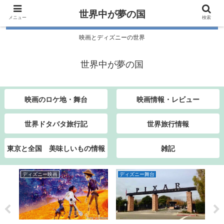
世界中が夢の国
メニュー
検索
映画とディズニーの世界
世界中が夢の国
映画のロケ地・舞台
映画情報・レビュー
世界ドタバタ旅行記
世界旅行情報
東京と全国 美味しいもの情報
雑記
ディズニー映画
ディズニー舞台
デ