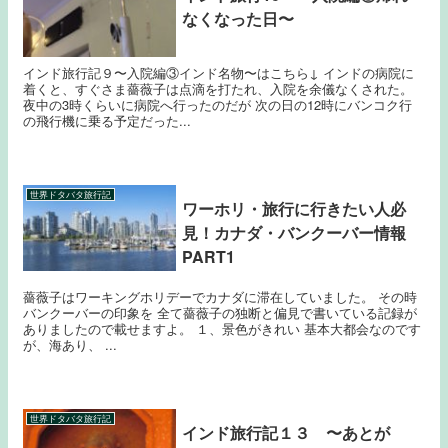
なくなった日〜
インド旅行記９〜入院編③インド名物〜はこちら↓ インドの病院に
着くと、すぐさま薔薇子は点滴を打たれ、入院を余儀なくされた。
夜中の3時くらいに病院へ行ったのだが 次の日の12時にバンコク行
の飛行機に乗る予定だった...
世界ドタバタ旅行記
ワーホリ・旅行に行きたい人必
見！カナダ・バンクーバー情報
PART1
薔薇子はワーキングホリデーでカナダに滞在していました。 その時
バンクーバーの印象を 全て薔薇子の独断と偏見で書いている記録が
ありましたので載せますよ。 １、景色がきれい 基本大都会なのです
が、海あり、 ...
世界ドタバタ旅行記
インド旅行記１３ 〜あとが