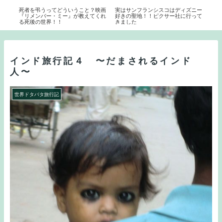
ディ
死者を弔うってどういうこと？映画
実はサンフランシスコはディズニー
玉ね
の舞
『リメンバー・ミー』が教えてくれ
好きの聖地！！ピクサー社に行って
の上
ド
る死後の世界！！
きました
クワ
インド旅行記４ 〜だまされるインド
人〜
世界ドタバタ旅行記